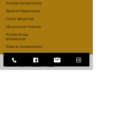
Articles Temporaires
Barils & Réservoires
Coeur de portes
Moulure sur mesure
Portes et ses
accessoires
Tôles et revêtements
SERVICE À CLIENTÈLE
Services
Center d'aides
A PROPOS
DE NOUS
Notre mission
Offre d'emplois