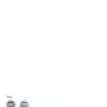
Q229
Q826
Noir
Q262
vert foncé
Q307
Expresso
Q525
noir fumée
Q786
Noir jet
Q039