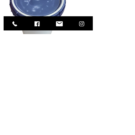
Contenant plastique avec couvercle 10
gallons
Code produit: BAPCB10G